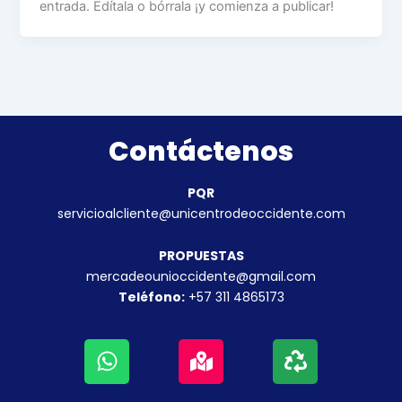
entrada. Edítala o bórrala ¡y comienza a publicar!
Contáctenos
PQR
servicioalcliente@unicentrodeoccidente.com
PROPUESTAS
mercadeounioccidente@gmail.com
Teléfono:
+57 311 4865173
W
M
R
h
a
e